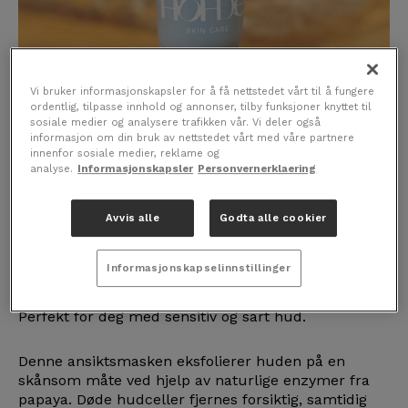
Vi bruker informasjonskapsler for å få nettstedet vårt til å fungere
ordentlig, tilpasse innhold og annonser, tilby funksjoner knyttet til
sosiale medier og analysere trafikken vår. Vi deler også
informasjon om din bruk av nettstedet vårt med våre partnere
innenfor sosiale medier, reklame og
Eksfolier sensitiv hud med fruktensymer. Det er
analyse.
Informasjonskapsler
Personvernerklaering
hva
HOHDE Natural Eksfolierende
ansiktsmaske
kan tilby.
Avvis alle
Godta alle cookier
Nå til halvpris for 3 mnd forbruk!
Informasjonskapselinnstillinger
Perfekt for deg med sensitiv og sart hud.
Denne ansiktsmasken eksfolierer huden på en
skånsom måte ved hjelp av naturlige enzymer fra
papaya. Døde hudceller fjernes forsiktig, samtidig