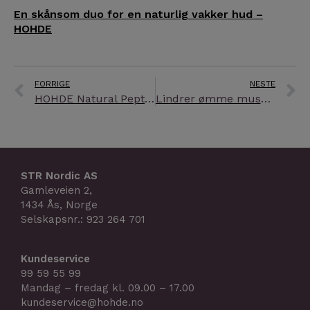
En skånsom duo for en naturlig vakker hud –
HOHDE
Prev
N
FORRIGE
NESTE
HOHDE Natural Peptidserum – elskes av nordiske kvinner
Lindrer ømme muskler naturlig og effektivt
STR Nordic AS
Gamleveien 2,
1434 Ås, Norge
Selskapsnr.: 923 264 701
Kundeservice
99 59 55 99
Mandag – fredag kl. 09.00 – 17.00
kundeservice@hohde.no