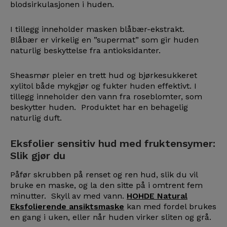
blodsirkulasjonen i huden.
I tillegg inneholder masken blåbær-ekstrakt.
Blåbær er virkelig en ”supermat” som gir huden
naturlig beskyttelse fra antioksidanter.
Sheasmør pleier en trett hud og bjørkesukkeret
xylitol både mykgjør og fukter huden effektivt. I
tillegg inneholder den vann fra roseblomter, som
beskytter huden. Produktet har en behagelig
naturlig duft.
Eksfolier sensitiv hud med fruktensymer:
Slik gjør du
Påfør skrubben på renset og ren hud, slik du vil
bruke en maske, og la den sitte på i omtrent fem
minutter. Skyll av med vann.
HOHDE Natural
Eksfolierende ansiktsmaske
kan med fordel brukes
en gang i uken, eller når huden virker sliten og grå.