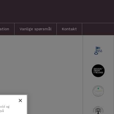
ration
Vanlige spørsmål
Kontakt
hold og
gså