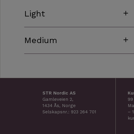
Light
Medium
STR Nordic AS
Ku
Gamleveien 2,
99
1434 Ås, Norge
Ma
Selskapsnr.: 923 264 701
– 
ku