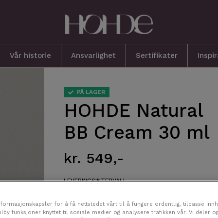
n Produkter
Vår historie
Ansvarlighet
Sertifikater
Inspi
PÅ LAGER
HOHDE Natural
BB Cream 30 ml
kr. 549,-
LEVERINGSINTERVALL
kr. 549,- / 3 mnd.
nformasjonskapsler for å få nettstedet vårt til å fungere ordentlig, tilpasse inn
ilby funksjoner knyttet til sosiale medier og analysere trafikken vår. Vi deler o