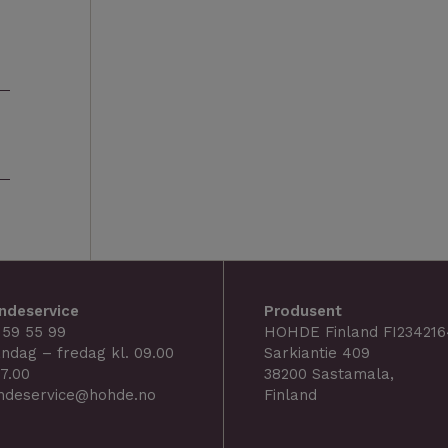
ndeservice
Produsent
 59 55 99
HOHDE Finland FI234216
ndag – fredag kl. 09.00
Sarkiantie 409
17.00
38200 Sastamala,
ndeservice@hohde.no
Finland