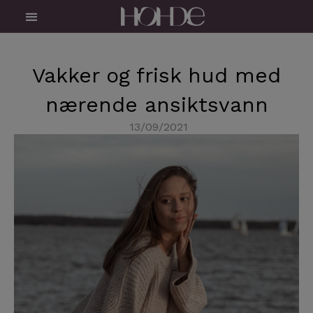
Skip
Menu
to
content
Vakker og frisk hud med
nærende ansiktsvann
13/09/2021