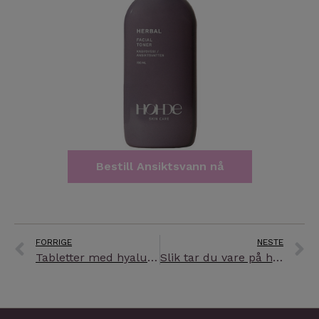
Bestill Ansiktsvann nå
Prev
N
FORRIGE
NESTE
Tabletter med hyaluron reduserer rynker og tørr hud
Slik tar du vare på huden i høstværet