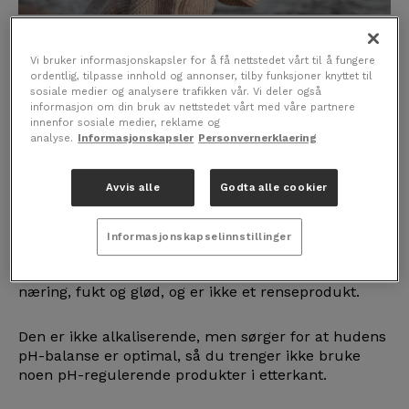
Vakker og frisk hud med nærende ansiktsvann som
holder huden fuktig, glatt og frisk av glød får du
Vi bruker informasjonskapsler for å få nettstedet vårt til å fungere
ordentlig, tilpasse innhold og annonser, tilby funksjoner knyttet til
med HOHDE Ansiktsvann.
sosiale medier og analysere trafikken vår. Vi deler også
informasjon om din bruk av nettstedet vårt med våre partnere
innenfor sosiale medier, reklame og
En god rensekrem ser de fleste kvinner nytten av,
analyse.
Informasjonskapsler
Personvernerklaering
det samme med en god fuktighetskrem.
Avvis alle
Godta alle cookier
Men fortsatt kan huden trenge ytterligere pleie i
form av et nærende ansiktsvann, slik at huden
holder seg frisk og glødende hele dagen.
Informasjonskapselinnstillinger
HOHDE Herbal Ansiktsvann er laget for å gi huden
næring, fukt og glød, og er ikke et renseprodukt.
Den er ikke alkaliserende, men sørger for at hudens
pH-balanse er optimal, så du trenger ikke bruke
noen pH-regulerende produkter i etterkant.