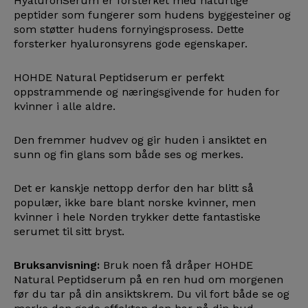
HyaluronSerum er forsterket med naturlige
peptider som fungerer som hudens byggesteiner og
som støtter hudens fornyingsprosess. Dette
forsterker hyaluronsyrens gode egenskaper.
HOHDE Natural Peptidserum er perfekt
oppstrammende og næringsgivende for huden for
kvinner i alle aldre.
Den fremmer hudvev og gir huden i ansiktet en
sunn og fin glans som både ses og merkes.
Det er kanskje nettopp derfor den har blitt så
populær, ikke bare blant norske kvinner, men
kvinner i hele Norden trykker dette fantastiske
serumet til sitt bryst.
Bruksanvisning:
Bruk noen få dråper HOHDE
Natural Peptidserum på en ren hud om morgenen
før du tar på din ansiktskrem. Du vil fort både se og