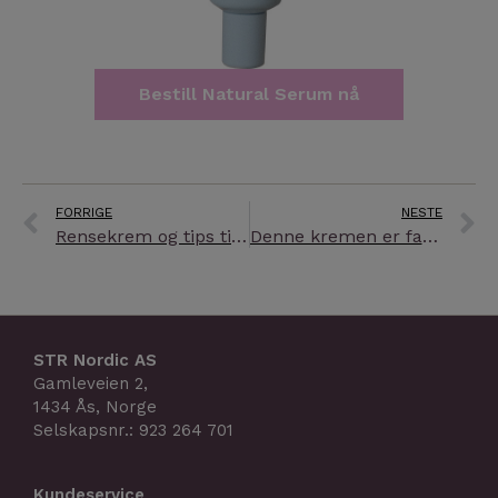
Bestill Natural Serum nå
Prev
N
FORRIGE
NESTE
Rensekrem og tips til gode rutiner
Denne kremen er fantastisk!
STR Nordic AS
Gamleveien 2,
1434 Ås, Norge
Selskapsnr.: 923 264 701
Kundeservice