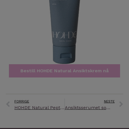
Bestill HOHDE Natural Ansiktskrem nå
Prev
N
FORRIGE
NESTE
HOHDE Natural Peptidserum
Ansiktsserumet som har tatt Norge med storm