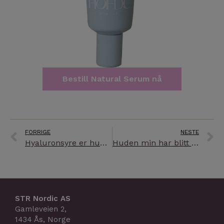
Bestill Natural Serum nå
Prev
N
FORRIGE
NESTE
Hyaluronsyre er hudens mirakelmolekyl
Huden min har blitt så fin!
STR Nordic AS
Gamleveien 2,
1434 Ås, Norge