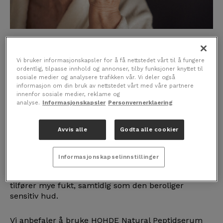
Ansiktsserumet som strammer opp, fukter og
beskytter huden får du fra HOHDE. Den er spesielt
Vi bruker informasjonskapsler for å få nettstedet vårt til å fungere
for deg som har en utfordrende og problematisk
ordentlig, tilpasse innhold og annonser, tilby funksjoner knyttet til
hud og som trenger skånsomme produkter.
sosiale medier og analysere trafikken vår. Vi deler også
informasjon om din bruk av nettstedet vårt med våre partnere
innenfor sosiale medier, reklame og
Serumet inneholder blant annet peptider, naturens
analyse.
Informasjonskapsler
Personvernerklaering
egen hudbeskyttende ingrediens som støtter hudens
naturlige fornyelsesprosess.
Avvis alle
Godta alle cookier
Roer sensitiv hud
Informasjonskapselinnstillinger
HOHDE Natural Peptidserum
inneholder også
plantebasert hyaluronsyre som effektivt hydrerer og
tilfører mye fukt, samtidig som den beroliger
sensitiv hud.
Vi anbefaler å bruke HOHDE Natural Peptidserum