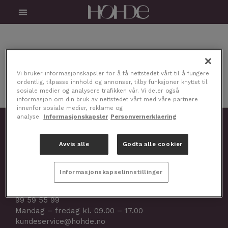
Skip
Menu
to
content
Vi bruker informasjonskapsler for å få nettstedet vårt til å fungere
ordentlig, tilpasse innhold og annonser, tilby funksjoner knyttet til
sosiale medier og analysere trafikken vår. Vi deler også
informasjon om din bruk av nettstedet vårt med våre partnere
innenfor sosiale medier, reklame og
analyse.
Informasjonskapsler
Personvernerklaering
STR Nordic AS
Gamleveien 2,
Avvis alle
Godta alle cookier
1434 Ås, Norge
Selskapsnr.: 923 264 701
Informasjonskapselinnstillinger
Kundeservice
99 59 55 99
Mandag – fredag kl. 09.00 – 17.00
kundeservice@hohde.no