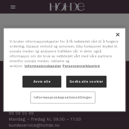
Skip
Menu
to
content
Vi bruker informasjonskapsler for å få nettstedet vårt til å fungere
ordentlig, tilpasse innhold og annonser, tilby funksjoner knyttet til
sosiale medier og analysere trafikken vår. Vi deler også
informasjon om din bruk av nettstedet vårt med våre partnere
innenfor sosiale medier, reklame og
analyse.
Informasjonskapsler
Personvernerklaering
STR Nordic AS
Gamleveien 2,
Avvis alle
Godta alle cookier
1434 Ås, Norge
Selskapsnr.: 923 264 701
Informasjonskapselinnstillinger
Kundeservice
99 59 55 99
Mandag – fredag kl. 09.00 – 17.00
kundeservice@hohde.no