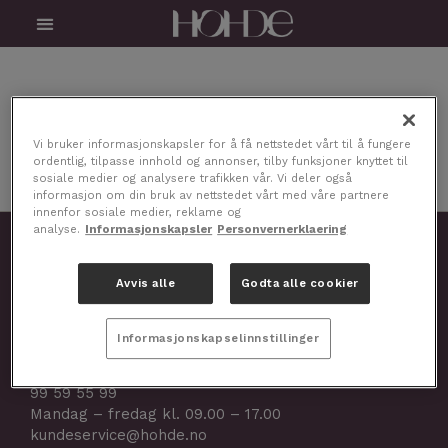
Skip
Menu
to
content
Vi bruker informasjonskapsler for å få nettstedet vårt til å fungere
ordentlig, tilpasse innhold og annonser, tilby funksjoner knyttet til
sosiale medier og analysere trafikken vår. Vi deler også
informasjon om din bruk av nettstedet vårt med våre partnere
innenfor sosiale medier, reklame og
analyse.
Informasjonskapsler
Personvernerklaering
STR Nordic AS
Gamleveien 2,
Avvis alle
Godta alle cookier
1434 Ås, Norge
Selskapsnr.: 923 264 701
Informasjonskapselinnstillinger
Kundeservice
99 59 55 99
Mandag – fredag kl. 09.00 – 17.00
kundeservice@hohde.no