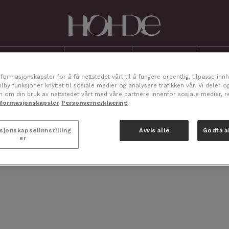
n Produkter
Vår historie
Ansvarlighet
Sertifikater
Inspi
nformasjonskapsler for å få nettstedet vårt til å fungere ordentlig, tilpasse inn
ilby funksjoner knyttet til sosiale medier og analysere trafikken vår. Vi deler o
n om din bruk av nettstedet vårt med våre partnere innenfor sosiale medier, 
nformasjonskapsler
Personvernerklaering
sjonskapselinnstilling
Avvis alle
Godta a
er