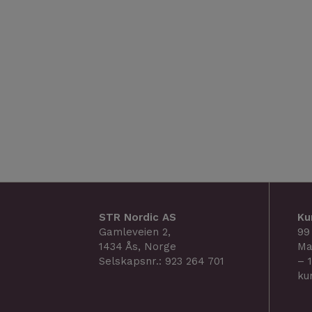
STR Nordic AS
Ku
Gamleveien 2,
99
1434 Ås, Norge
Ma
Selskapsnr.: 923 264 701
– 
ku