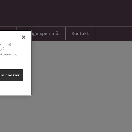
ration
Vanlige spørsmål
Kontakt
hold og
gså
reklame og
lle cookier