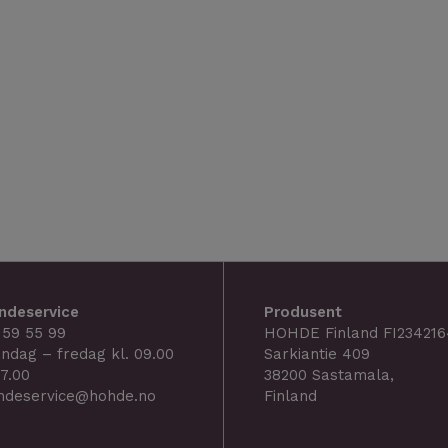
ndeservice
Produsent
 59 55 99
HOHDE Finland FI234216
ndag – fredag kl. 09.00
Sarkiantie 409
17.00
38200 Sastamala,
ndeservice@hohde.no
Finland